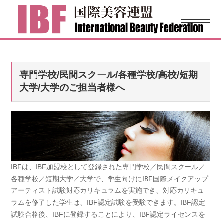
専門学校/民間スクール/各種学校/高校/短期
大学/大学のご担当者様へ
IBFは、IBF加盟校として登録された専門学校／民間スクール／
各種学校／短期大学／大学で、学生向けにIBF国際メイクアップ
アーティスト試験対応カリキュラムを実施でき、対応カリキュ
ラムを修了した学生は、IBF認定試験を受験できます。IBF認定
試験合格後、IBFに登録することにより、IBF認定ライセンスを