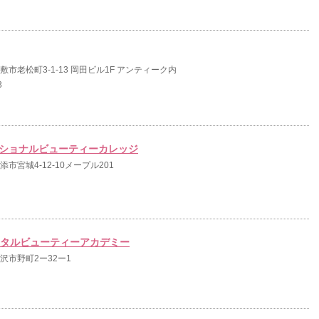
県倉敷市老松町3-1-13 岡田ビル1F アンティーク内
3
ーナショナルビューティーカレッジ
浦添市宮城4-12-10メープル201
トータルビューティーアカデミー
県金沢市野町2ー32ー1