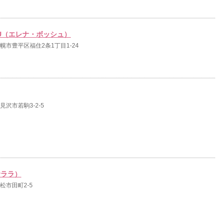
SHU（エレナ・ボッシュ）
道札幌市豊平区福住2条1丁目1-24
岩見沢市若駒3-2-5
サララ）
高松市田町2-5