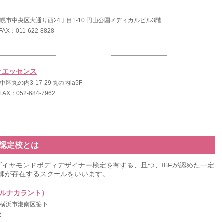
海道札幌市中央区大通り西24丁目1-10 円山公園メディカルビル3階
FAX：011-622-8828
オエッセンス
市中区丸の内3-17-29 丸の内ia5F
 FAX：052-684-7962
ン認定校とは
ダイヤモンドボディデザイナー検定を有する、且つ、IBFが認めた一定
師が存在するスクールをいいます。
to（ルナカラント）
川県横浜市港南区笹下
2