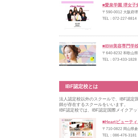
■愛泉学園 堺女子
〒590-0012 大阪府
TEL：072-227-8814
■IBW美容専門学
〒640-8232 和歌
TEL：073-433-182
IBF認定校とは
法人認定校以外のスクールで、IBF認
師が存在するスクールをいいます。
IBF認定校では、IBF認定国際メイク
■Heartビューテ
〒710-0822 岡山県
TEL：086-476-3181