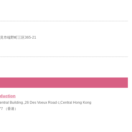
北見市端野町三区365-21
duction
ntral Building.,26 Des Voeux Road c,Central Hong Kong
777 （香港）