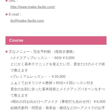
URL：
http://www.make-factio.com/
E-mail：
ito@make-factio.com
Course
主なメニュー：完全予約制 （税抜き価格）
○メイクアップレッスン・・60分￥3,000
とにかく基本テクニックを覚えたい方、貴女だけのメイク術
で教えます
○プレミアムレッスン・・￥20,000
ふぁくておオリジナル教材＋60分×２回レッスン付き
貴女のお顔に合った基本技術とメイクアップパターンをすべ
て教えます
○晴れの日お出かけヘアメイク（事前打ち合わせ付）￥6,000
結婚式参列・同窓会・発表会・婚活などのヘアメイクのお手