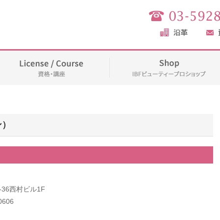
ン）
-36西村ビル1F
0606